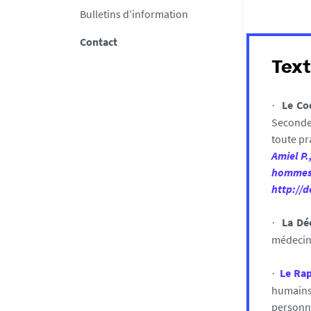
Bulletins d’information
Contact
Text
Le Co
·
Seconde 
toute pr
Amiel P.
hommes 
http://
La Dé
·
médecins
Le Ra
·
humains 
personnes