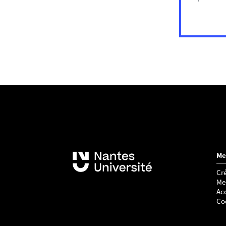
Me
Cré
Me
Acc
Co