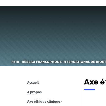
Vous
RFIB - RÉSEAU FRANCOPHONE INTERNATIONAL DE BIOÉ
êtes
ici :
Axe é
Accueil
A propos
Axe éthique clinique -