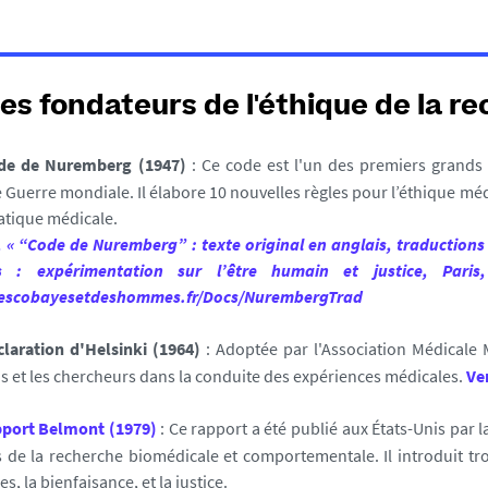
es fondateurs de l'éthique de la r
de de Nuremberg (1947)
: Ce code est l'un des premiers grands
Guerre mondiale. Il élabore 10 nouvelles règles pour l’éthique méd
atique médicale.
, « “Code de Nuremberg” : texte original en anglais, traductions
: expérimentation sur l’être humain et justice, Paris, 
descobayesetdeshommes.fr/Docs/NurembergTrad
claration d'Helsinki (1964)
: Adoptée par l'Association Médicale 
 et les chercheurs dans la conduite des expériences médicales.
Ver
pport Belmont (1979)
: Ce rapport a été publié aux États-Unis par 
de la recherche biomédicale et comportementale. Il introduit tro
, la bienfaisance, et la justice.